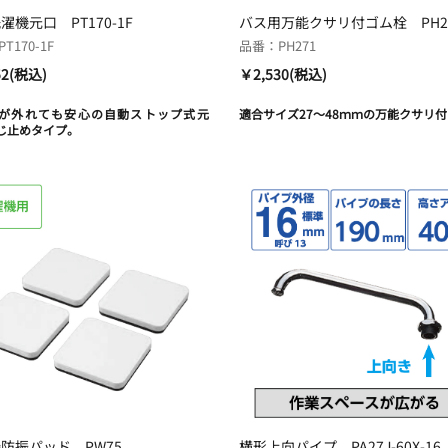
濯機元口 PT170-1F
バス用万能クサリ付ゴム栓 PH2
T170-1F
品番：PH271
52(税込)
￥2,530(税込)
が外れても安心の自動ストップ式元
適合サイズ27～48ｍｍの万能クサリ
じ止めタイプ。
防振パッド PW75
横形上向パイプ PA27J-60X-16