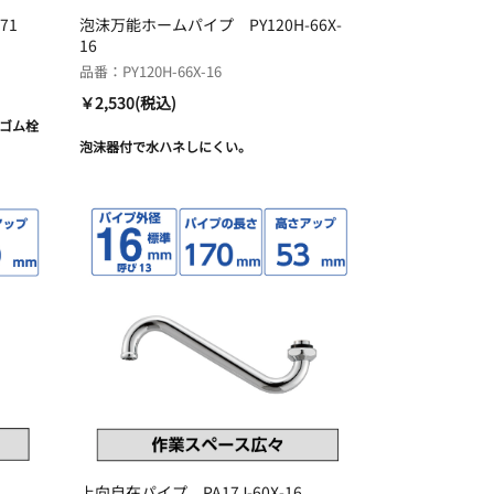
71
泡沫万能ホームパイプ PY120H-66X-
16
品番：PY120H-66X-16
￥2,530(税込)
付ゴム栓
泡沫器付で水ハネしにくい。
上向自在パイプ PA17J-60X-16