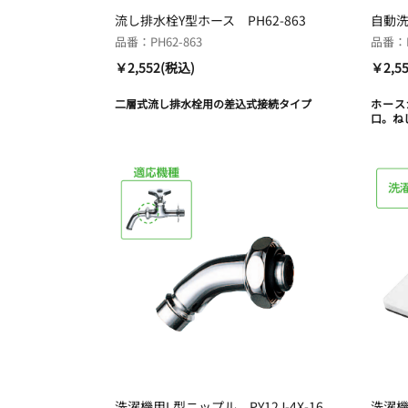
流し排水栓Y型ホース PH62-863
自動洗
品番：PH62-863
品番：P
￥2,552(税込)
￥2,5
二層式流し排水栓用の差込式接続タイプ
ホース
口。ね
洗濯機用L型ニップル PY12J-4X-16
洗濯機