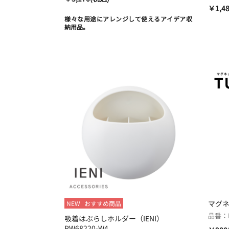
￥1,4
様々な用途にアレンジして使えるアイデア収
納用品。
マグネ
NEW
おすすめ商品
品番：PW
吸着はぶらしホルダー（IENI）
PW68220-W4