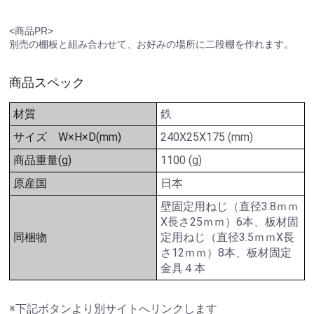
<商品PR>
別売の棚板と組み合わせて、お好みの場所に二段棚を作れます。
商品スペック
材質
鉄
サイズ W×H×D(mm)
240X25X175 (mm)
商品重量(g)
1100 (g)
原産国
日本
壁固定用ねじ（直径3.8ｍｍ
Ⅹ長さ25ｍｍ）6本、板材固
同梱物
定用ねじ（直径3.5ｍｍⅩ長
さ12ｍｍ）8本、板材固定
金具４本
※下記ボタンより別サイトへリンクします