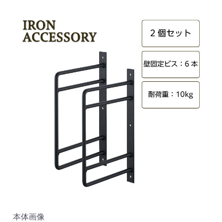
本体画像
サ