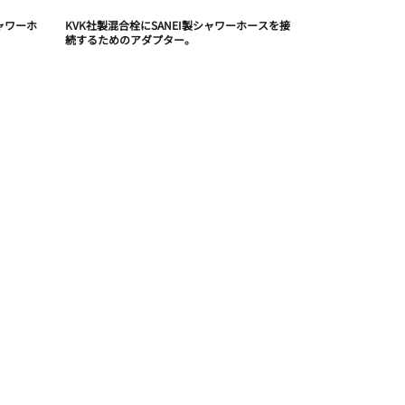
ャワーホ
KVK社製混合栓にSANEI製シャワーホースを接
続するためのアダプター。