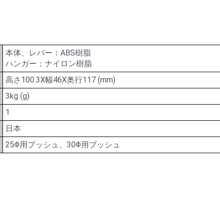
本体、レバー：ABS樹脂
ハンガー：ナイロン樹脂
高さ100.3X幅46X奥行117 (mm)
3kg (g)
1
日本
25Φ用ブッシュ、30Φ用ブッシュ