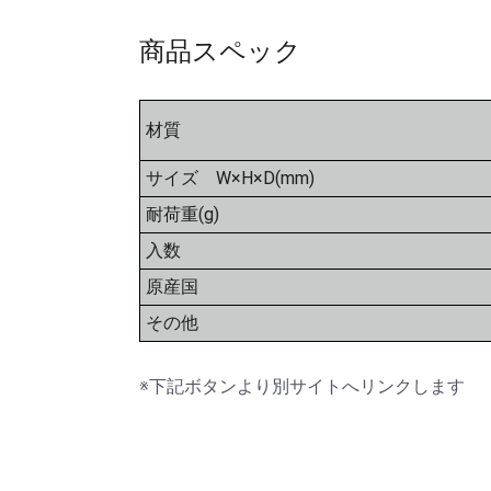
商品スペック
材質
サイズ W×H×D(mm)
耐荷重(g)
入数
原産国
その他
※下記ボタンより別サイトへリンクします