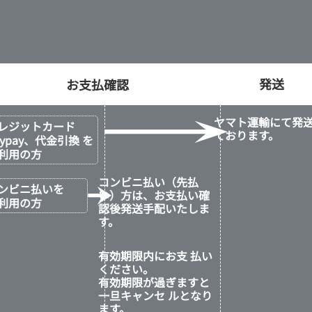
発送
ヤマト運輸にて発
レジットカード
ております。
aypay、代金引換 を
利用の方
コンビニ払い（先払
ンビニ払いを
い）方は、お支払い確
利用の方
認後発送手配いたしま
す。
有効期限内にお支 払い
ください。
有効期限が過ぎますと
一旦キャンセ ルとなり
ます。