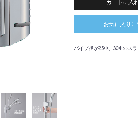
カートに入
お気に入りに
パイプ径が25Φ、30Φのス
同梱物