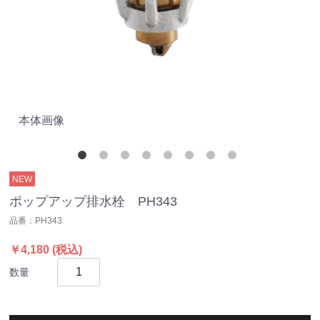
本体画像
取
NEW
ポップアップ排水栓 PH343
品番：
PH343
￥4,180
(税込)
数量