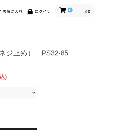
0
￥0
お気に入り
ログイン
ジ止め） PS32-85
込)