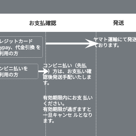
発送
ヤマト運輸にて発
レジットカード
ております。
aypay、代金引換 を
利用の方
コンビニ払い（先払
ンビニ払いを
い）方は、お支払い確
利用の方
認後発送手配いたしま
す。
有効期限内にお支 払い
ください。
有効期限が過ぎますと
一旦キャンセ ルとなり
ます。