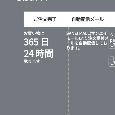
ご注文完了
自動配信メール
お買い物は
SANEI MALL(サンエイ
ク
365 日
モール)より注文受付メ
p
ールを自動配信してお
ご
ります。
24 時間
コ
承ります。
ご