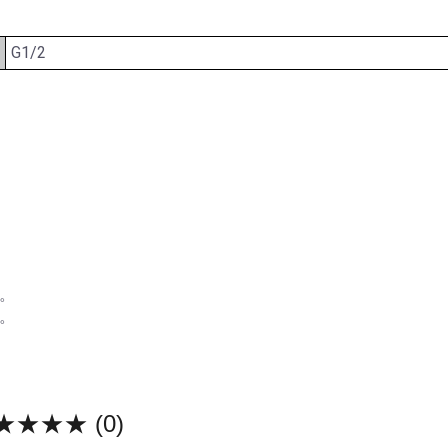
G1/2
。
。
★★★★
(0)