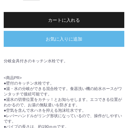
カートに入れる
お気に入りに追加
分岐金具付きのキッチン水栓です。
<商品PR>
●壁付のキッチン水栓です。
●湯・水の分岐ができる混合栓です。食器洗い機の給水ホースがワ
ンタッチで接続可能です。
●湯水の切替位置をカチッ！とお知らせします。エコできる位置が
わかるので、お湯の無駄遣いを防ぎます。
●空気を含んで水ハネを抑える泡沫吐水です。
●レバーハンドルがリング形状になっているので、操作がしやすい
です。
●パイプの長さは、約190ｍｍです。