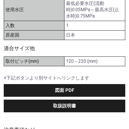
最低必要水圧(流動
使用水圧
時)0.05MPa～最高水圧(止
水時)0.75MPa
入数
1
原産国
日本
適合サイズ他
取付ピッチ(mm)
120～220 (mm)
※下記ボタンより別サイトへリンクします
図面 PDF
取扱説明書