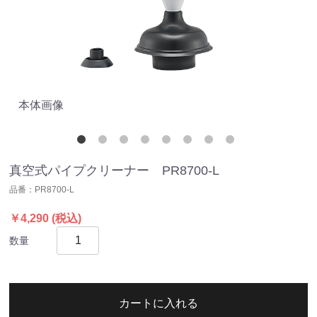
本体画像
真
真空式パイプクリーナー PR8700-L
品番：
PR8700-L
￥4,290
(税込)
数量
カートに入れる