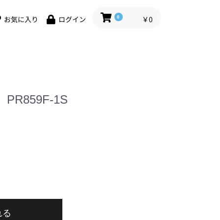
0
￥0
お気に入り
ログイン
R859F-1S
れる