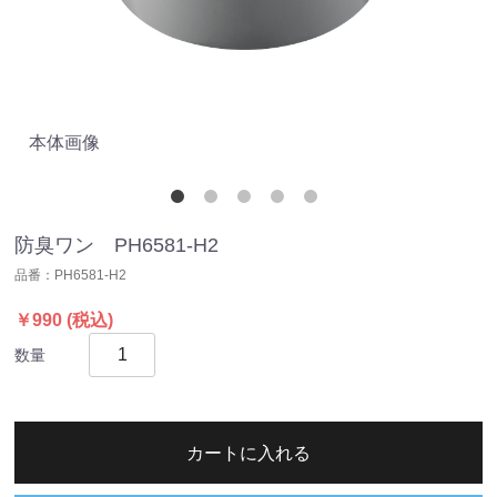
本体画像
キ
防臭ワン PH6581-H2
品番：
PH6581-H2
￥990
(税込)
数量
カートに入れる