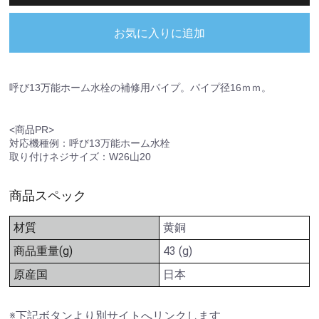
お気に入りに追加
呼び13万能ホーム水栓の補修用パイプ。パイプ径16ｍｍ。
<商品PR>
対応機種例：呼び13万能ホーム水栓
取り付けネジサイズ：W26山20
商品スペック
材質
黄銅
商品重量(g)
43 (g)
原産国
日本
※下記ボタンより別サイトへリンクします