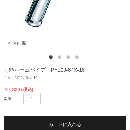
本体画像
万
万能ホームパイプ PY12J-64X-16
品番：
PY12J-64X-16
￥1,320
(税込)
数量
カートに入れる