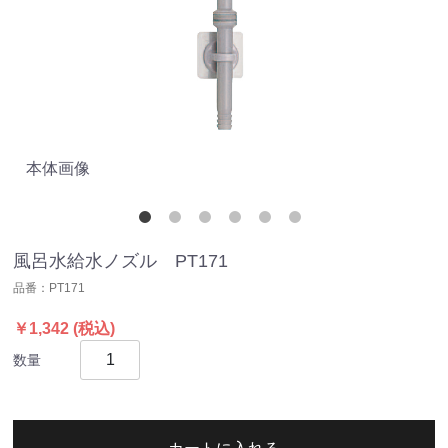
本体画像
風
風呂水給水ノズル PT171
品番：
PT171
￥1,342
(税込)
数量