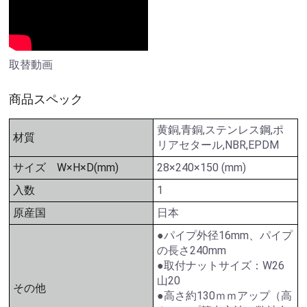
取替動画
商品スペック
黄銅,青銅,ステンレス鋼,ポ
材質
リアセタール,NBR,EPDM
サイズ W×H×D(mm)
28×240×150 (mm)
入数
1
原産国
日本
●パイプ外径16mm、パイプ
の長さ240mm
●取付ナットサイズ：W26
山20
その他
●高さ約130ｍｍアップ（高