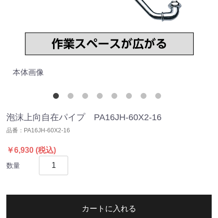
本体画像
高
泡沫上向自在パイプ PA16JH-60X2-16
品番：
PA16JH-60X2-16
￥6,930
(税込)
数量
カートに入れる