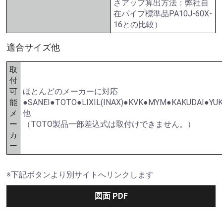
さアップ算出方法：弊社自
在パイプ標準品PA10J-60X-
16との比較）
適合サイズ他
取
付
可
ほとんどのメーカーに対応
能
●SANEI●TOTO●LIXIL(INAX)●KVK●MYM●KAKUDAI●Y
メ
他
ー
（TOTO製品一部差込式は取付けできません。）
カ
ー
※下記ボタンより別サイトへリンクします
図面 PDF