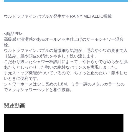
ウルトラファインバブルが発生するRAINY METALLIC搭載
<商品PR>
高級感と清潔感のあるオールメッキ仕上げのサーモシャワー混合
栓。
ウルトラファインバブルの超微細な気泡が、毛穴やシワの奥まで入
り込み、肌や頭皮の汚れをやさしく洗い流します。
こだわり抜いたシャワー板設計によって、やわらかでなめらかな肌
あたりとしっかりした勢いの絶妙なバランスを実現しました。
手元ストップ機能がついているので、ちょっと止めたい・節水した
いときに便利です。
シャワーホースは少し長めの1.8M。ミラー調のメタルカラーなの
でメッキシャワーヘッドと相性抜群。
関連動画