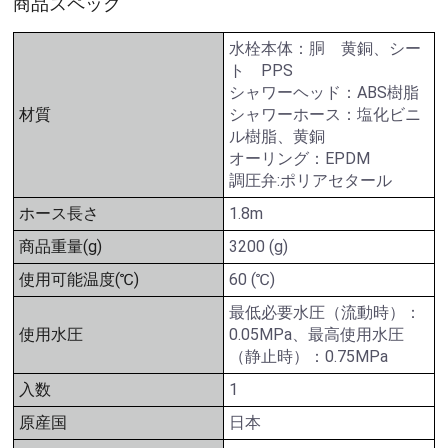
商品スペック
水栓本体：胴 黄銅、シー
ト PPS
シャワーヘッド：ABS樹脂
材質
シャワーホース：塩化ビニ
ル樹脂、黄銅
オーリング：EPDM
調圧弁:ポリアセタール
ホース長さ
1.8m
商品重量(g)
3200 (g)
使用可能温度(℃)
60 (℃)
最低必要水圧（流動時）：
使用水圧
0.05MPa、最高使用水圧
（静止時）：0.75MPa
入数
1
原産国
日本