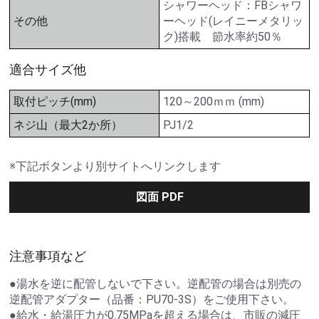
シャワーヘッド：FBシャワ
その他
ーヘッド(レイニーメタリッ
ク)搭載 節水率約50％
適合サイズ他
取付ピッチ(mm)
120～200ｍｍ (mm)
ネジ山（最大2か所）
PJ1/2
※下記ボタンより別サイトへリンクします
図面 PDF
注意事項など
●湯水を逆に配管しないで下さい。逆配管の場合は別売の
逆配管アダプター（品番：PU70-3S）をご使用下さい。
●給水・給湯圧力が0.75MPaを超える場合は、市販の減圧