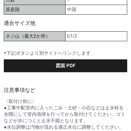
原産国
中国
適合サイズ他
ネジ山（最大2か所）
G1/2
※下記ボタンより別サイトへリンクします
図面 PDF
注意事項など
〈取付け前に〉
●工事中配管内に入ったごみ・土砂・小石などは止水栓を
全開にして管内清掃を行ってから取付けてください。ゴミ
などが弁につくと止水不能となります。
●水位調整は汚物が流れる適正水位に調整してください。