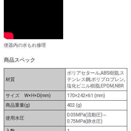
便器内の水もれ修理
商品スペック
ポリアセタール,ABS樹脂,ス
材質
テンレス鋼,ポリプロプレン,
塩化ビニル樹脂,EPDM,NBR
サイズ W×H×D(mm)
170×242×61 (mm)
商品重量(g)
402 (g)
0.05MPa(流動圧)～
使用水圧
0.75MPa(静水圧)
入数
1