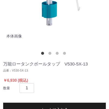
本体画像
特
付
万能ロータンクボールタップ V530-5X-13
品番：
V530-5X-13
￥6,930
(税込)
数量