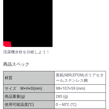
洗濯機水栓を分岐しよう！
商品スペック
黄銅,NBR,EPDM,ポリアセタ
材質
ール,ステンレス鋼
サイズ W×H×D(mm)
98×107×59 (mm)
商品重量(g)
285 (g)
使用可能温度(℃)
0～60℃ (℃)