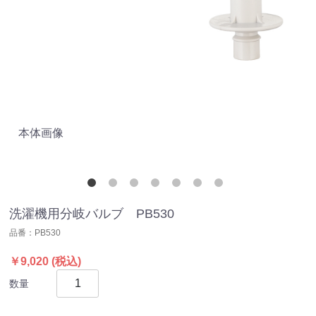
本体画像
洗
洗濯機用分岐バルブ PB530
品番：
PB530
￥9,020
(税込)
数量