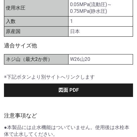
0.05MPa(流動圧)～
使用水圧
0.75MPa(静水圧)
入数
1
原産国
日本
適合サイズ他
ネジ山（最大2か所）
W26山20
※下記ボタンより別サイトへリンクします
図面 PDF
注意事項など
●本製品には止水機能はついていません。使用後は水栓本
体で止水してください。